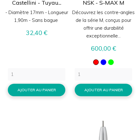
Castellini - Tuyau...
NSK - S-MAX M
- Diamètre 17mm - Longueur
Découvrez les contre-angles
1,90m - Sans bague
de la série M, conçus pour
offrir une durabilité
Prix
32,40 €
exceptionnelle...
Prix
600,00 €
Rouge
Bleu
Vert
AJOUTER AU PANIER
AJOUTER AU PANIER