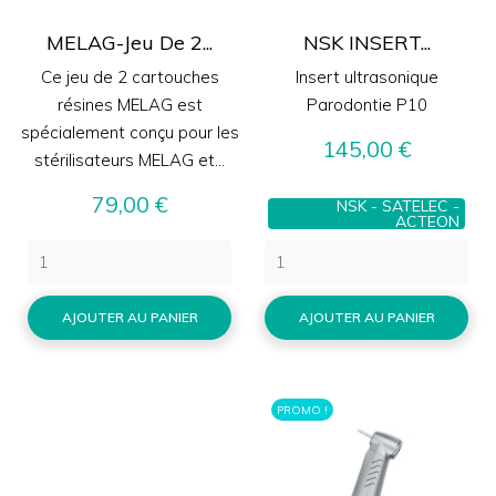
MELAG-Jeu De 2...
NSK INSERT...
Ce jeu de 2 cartouches
Insert ultrasonique
résines MELAG est
Parodontie P10
spécialement conçu pour les
Prix
145,00 €
stérilisateurs MELAG et...
Prix
79,00 €
NSK - SATELEC -
ACTEON
AJOUTER AU PANIER
AJOUTER AU PANIER
PROMO !