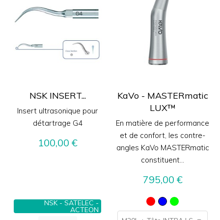
NSK INSERT...
KaVo - MASTERmatic
LUX™️
Insert ultrasonique pour
détartrage G4
En matière de performance
et de confort, les contre-
Prix
100,00 €
angles KaVo MASTERmatic
constituent...
Prix
795,00 €
NSK - SATELEC -
Rouge
Bleu
Vert
ACTEON