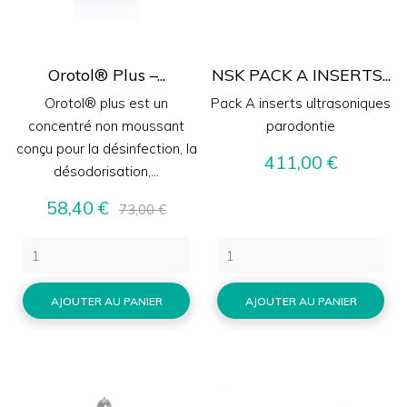
Orotol® Plus –...
NSK PACK A INSERTS...
Orotol® plus est un
Pack A inserts ultrasoniques
concentré non moussant
parodontie
conçu pour la désinfection, la
Prix
411,00 €
désodorisation,...
Prix
Prix
58,40 €
73,00 €
de
base
AJOUTER AU PANIER
AJOUTER AU PANIER