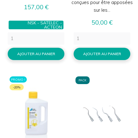
conçues pour être apposées
Prix
157,00 €
sur les...
Prix
50,00 €
NSK - SATELEC -
ACTEON
AJOUTER AU PANIER
AJOUTER AU PANIER
PROMO !
PACK
-20%