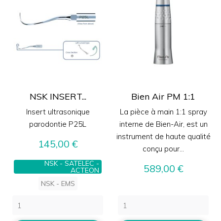
NSK INSERT...
Bien Air PM 1:1
Insert ultrasonique
La pièce à main 1:1 spray
parodontie P25L
interne de Bien-Air, est un
instrument de haute qualité
Prix
145,00 €
conçu pour...
NSK - SATELEC -
Prix
589,00 €
ACTEON
NSK - EMS