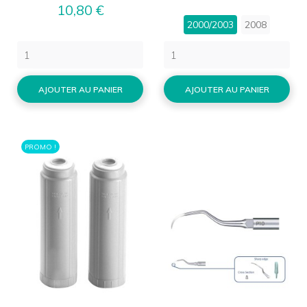
Prix
10,80 €
2000/2003
2008
AJOUTER AU PANIER
AJOUTER AU PANIER
PROMO !