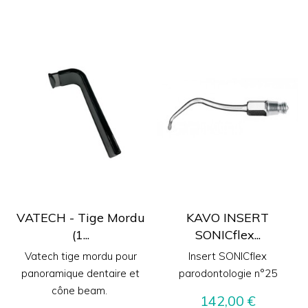
VATECH - Tige Mordu
KAVO INSERT
(1...
SONICflex...
Vatech tige mordu pour
Insert SONICflex
panoramique dentaire et
parodontologie n°25
cône beam.
Prix
142,00 €