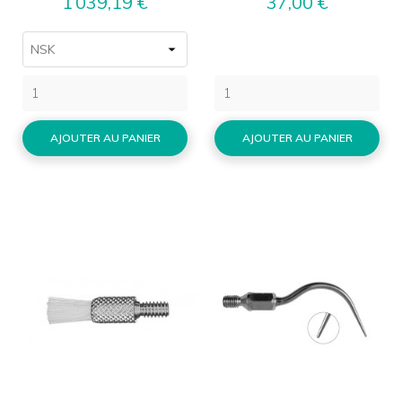
Prix
Prix
1 039,19 €
37,00 €
AJOUTER AU PANIER
AJOUTER AU PANIER