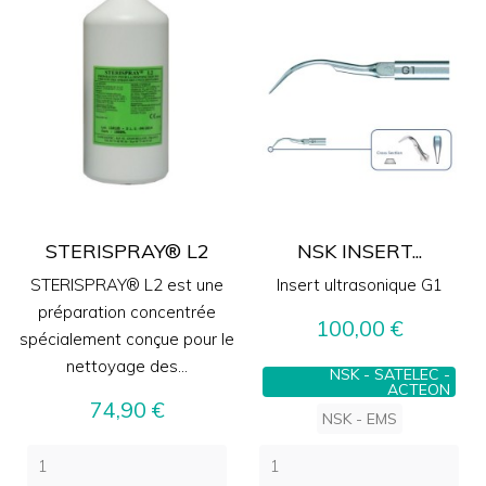
STERISPRAY® L2
NSK INSERT...
STERISPRAY® L2 est une
Insert ultrasonique G1
préparation concentrée
Prix
100,00 €
spécialement conçue pour le
nettoyage des...
NSK - SATELEC -
ACTEON
Prix
74,90 €
NSK - EMS