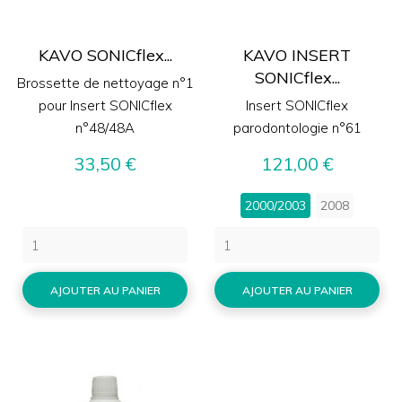
KAVO SONICflex...
KAVO INSERT
SONICflex...
Brossette de nettoyage n°1
pour Insert SONICflex
Insert SONICflex
n°48/48A
parodontologie n°61
Prix
Prix
33,50 €
121,00 €
2000/2003
2008
AJOUTER AU PANIER
AJOUTER AU PANIER