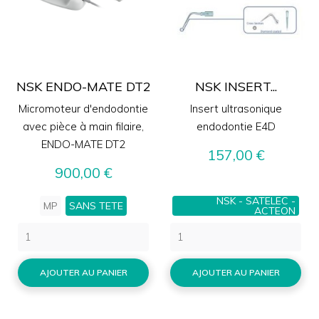
NSK ENDO-MATE DT2
NSK INSERT...
Micromoteur d'endodontie
Insert ultrasonique
avec pièce à main filaire,
endodontie E4D
ENDO-MATE DT2
Prix
157,00 €
Prix
900,00 €
NSK - SATELEC -
MP
SANS TETE
ACTEON
AJOUTER AU PANIER
AJOUTER AU PANIER