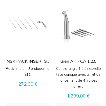
NSK PACK INSERTS...
Bien Air - CA 1:2.5
Pack lime en U endodontie
Contre-angle 1:2.5 nouvelle
E11
tête conique avec un kit de
lancement de 4 fraises
Prix
272,00 €
offert.
Prix
1 299,00 €