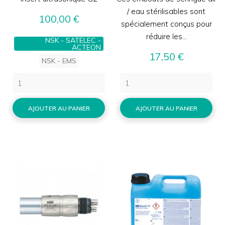
/ eau stérilisables sont
Prix
100,00 €
spécialement conçus pour
réduire les...
NSK - SATELEC -
ACTEON
Prix
17,50 €
NSK - EMS
AJOUTER AU PANIER
AJOUTER AU PANIER