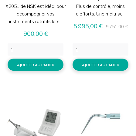
X205L de NSK est idéal pour
Plus de contrôle, moins
accompagner vos
d'efforts. Une maitrise...
instruments rotatifs lors...
Prix
Prix
5 995,00 €
9 751,00 €
Prix
de
900,00 €
base
AJOUTER AU PANIER
AJOUTER AU PANIER