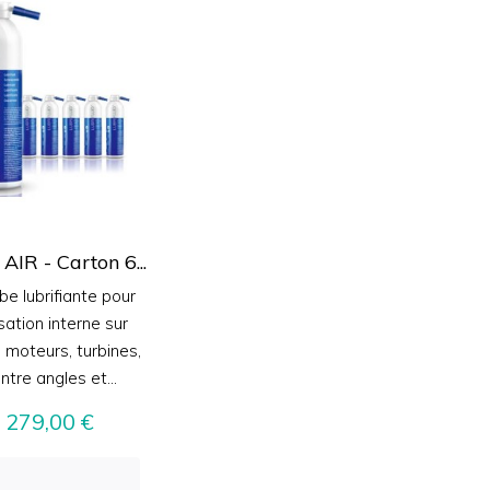
AIR - Carton 6...
e lubrifiante pour
isation interne sur
 moteurs, turbines,
ntre angles et...
Prix
279,00 €