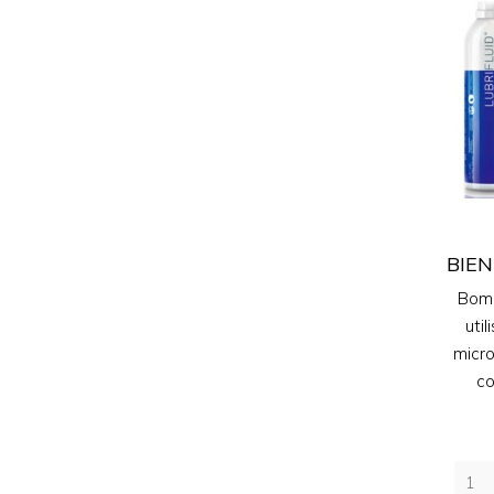
BIEN 
Bomb
util
micro
co