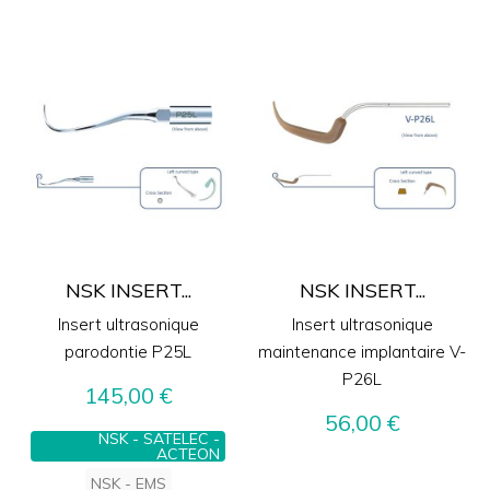
NSK INSERT...
NSK INSERT...
Insert ultrasonique
Insert ultrasonique
parodontie P25L
maintenance implantaire V-
P26L
Prix
145,00 €
Prix
56,00 €
NSK - SATELEC -
ACTEON
NSK - EMS