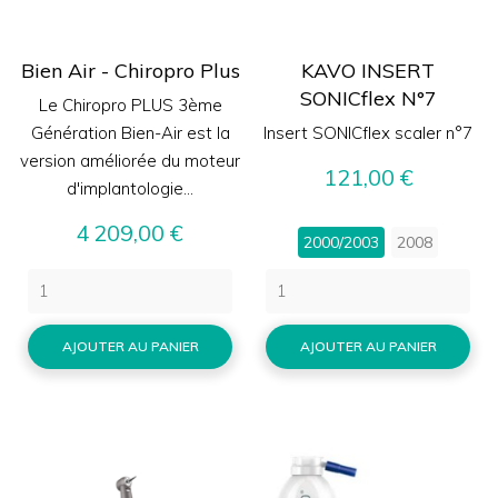
Bien Air - Chiropro Plus
KAVO INSERT
SONICflex N°7
Le Chiropro PLUS 3ème
Génération Bien-Air est la
Insert SONICflex scaler n°7
version améliorée du moteur
Prix
121,00 €
d'implantologie...
Prix
4 209,00 €
2000/2003
2008
AJOUTER AU PANIER
AJOUTER AU PANIER