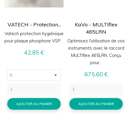
VATECH - Protection...
KaVo - MULTIflex
465LRN
Vatech protection hygiénique
pour plaque phosphore VSP.
Optimisez l'utilisation de vos
instruments avec le raccord
Prix
42,85 €
MULTIflex 465LRN. Conçu
pour...
Prix
675,60 €
AJOUTER AU PANIER
AJOUTER AU PANIER