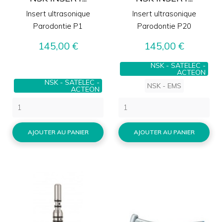
Insert ultrasonique
Insert ultrasonique
Parodontie P1
Parodontie P20
Prix
Prix
145,00 €
145,00 €
NSK - SATELEC -
ACTEON
NSK - SATELEC -
NSK - EMS
ACTEON
AJOUTER AU PANIER
AJOUTER AU PANIER