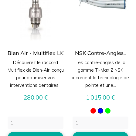
Bien Air - Multiflex LK
NSK Contre-Angles...
Découvrez le raccord
Les contre-angles de la
Multiflex de Bien-Air, conçu
gamme Ti-Max Z NSK
pour optimiser vos
incarnent la technologie de
interventions dentaires...
pointe et une...
Prix
Prix
280,00 €
1 015,00 €
Rouge
Bleu
Vert