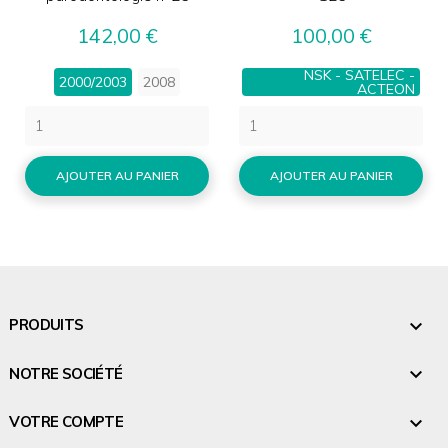
Prix
Prix
142,00 €
100,00 €
NSK - SATELEC -
2000/2003
2008
ACTEON
AJOUTER AU PANIER
AJOUTER AU PANIER

PRODUITS

NOTRE SOCIÉTÉ

VOTRE COMPTE